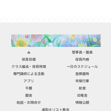
⛪
理事長・園長
保育目標
保育内容
クラス編成・保育時間
一日のスケジュール
専門講師による活動
登降園時
アプリ
年間行事
午睡
給食
園舎
幼稚舎
地図・お問合せ
情報公開
浦和キリスト教会