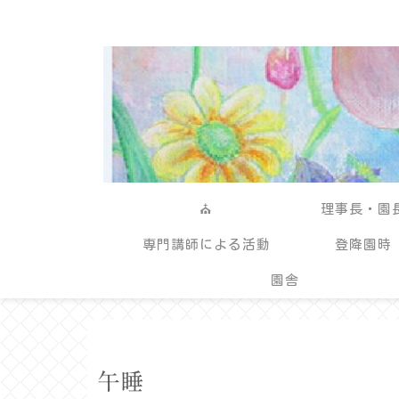
⛪
理事長・園
専門講師による活動
登降園時
園舎
午睡