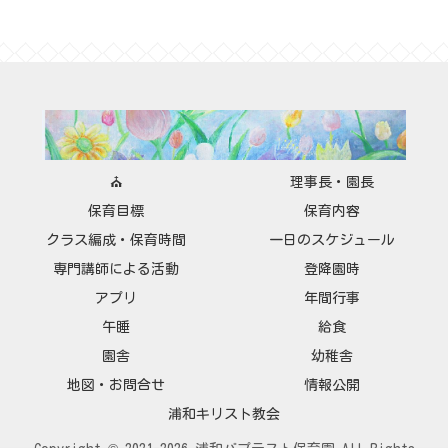
⛪
理事長・園長
保育目標
保育内容
クラス編成・保育時間
一日のスケジュール
専門講師による活動
登降園時
アプリ
年間行事
午睡
給食
園舎
幼稚舎
地図・お問合せ
情報公開
浦和キリスト教会